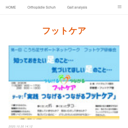
HOME
Orthopädie Schuh
Gait analysis
INSOLE
FOOT CARE
Footwear ＆ Shoe accessories
フットケア
Prosthesis & Orthosis
施設内
個人情報保護
新卒者・中途者採用情報
介護シューズ ”らくつ”
申込みフォーム
2020.10.30 14:12