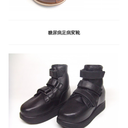
糖尿病足病変靴