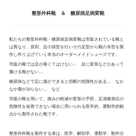
整形外科靴 ＆ 糖尿病足病変靴
私たちの整形外科靴・糖尿病足病変靴は市販されている靴と
は異なり、原則、足の採型を行いその足型から靴の木型を製
作し作り上げていく本当のオーダーメイドシューズです。
市販の靴では足が痛くてはけない… 足に変形などがあって
履ける靴がない…
糖尿病などで足に傷ができると切断の危険性がある… なか
なか傷が治らない… など
市販の靴を用いて、痛みの軽減や変形の予防、足潰瘍発症の
危険性を改善できない場合に用いられる医学的、運動学的観
点から製作された靴です。
整形外科靴を製作する者は、医学、解剖学、運動学、動作分