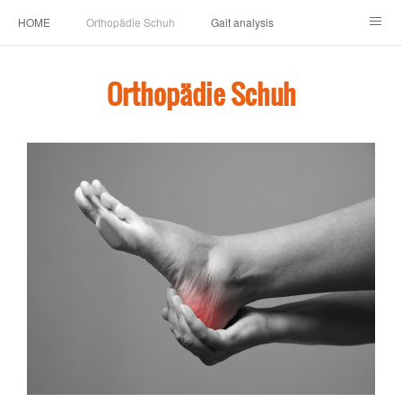
HOME
Orthopädie Schuh
Gait analysis
INSOLE
FOOT CARE
Footwear ＆ Shoe accessories
Orthopädie Schuh
Prosthesis & Orthosis
施設内
個人情報保護
新卒者・中途者採用情報
介護シューズ ”らくつ”
申込みフォーム