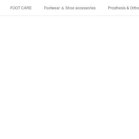
FOOT CARE
Footwear ＆ Shoe accessories
Prosthesis & Ortho
介護シューズ ”らくつ”
申込みフォーム