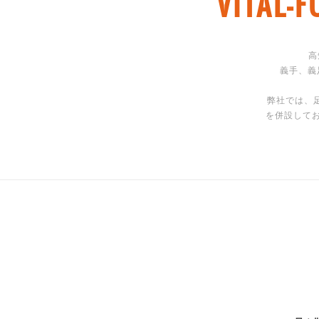
VITA
高
義手、義
弊社では、
を併設して