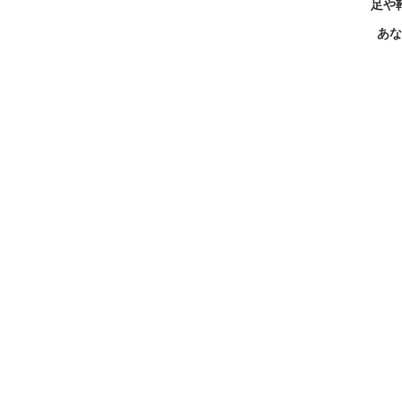
足や
あな