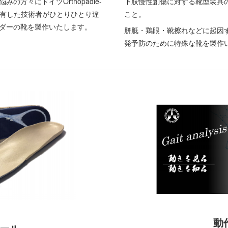
方々にドイツOrthopädie-
下肢慢性創傷に対する靴型装具
経験を有した技術者がひとりひとり違
こと。
ダーの靴を製作いたします。
胼胝・鶏眼・靴擦れなどに起因
発予防のために特殊な靴を製作
動