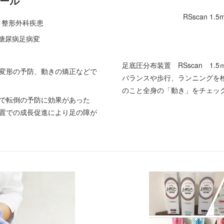
ール
RSscan 1
・整形外科疾患
糖尿病足病変
足底圧分布装置 RSscan 1
変形の予防、動きの矯正などで
バランスや歩行、ランニングを
のこと全身の「動き」をチェッ
で転倒の予防に効果があった
置での成長促進により足の障が