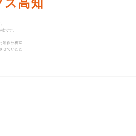
ルフス高知
す。
会社です。
た動作分析室
させていただ