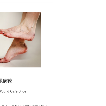
尿病靴
 Wound Care Shoe