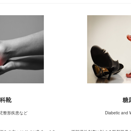
科靴
糖
児整形疾患など
Diabetic and