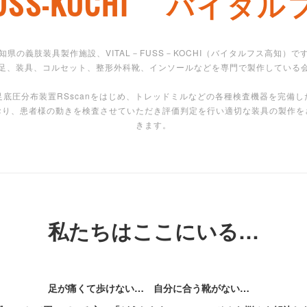
L-FUSS-KOCHI バイタ
知県の義肢装具製作施設、VITAL－FUSS－KOCHI（バイタルフス高知）で
足、装具、コルセット、整形外科靴、インソールなどを専門で製作している
足底圧分布装置RSscanをはじめ、トレッドミルなどの各種検査機器を完備し
おり、患者様の動きを検査させていただき評価判定を行い適切な装具の製作を
きます。
私たちはここにいる…
足が痛くて歩けない… 自分に合う靴がない…