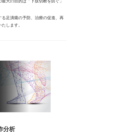
の最大の目的は「下肢切断を防ぐ」
する足潰瘍の予防、治療の促進、再
いたします。
作分析