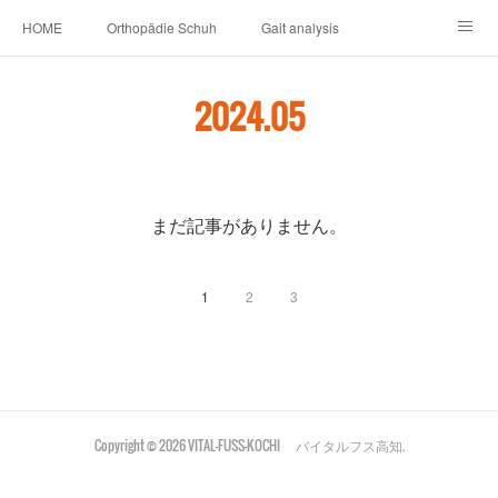
HOME
Orthopädie Schuh
Gait analysis
INSOLE
FOOT CARE
Footwear ＆ Shoe accessories
2024
.
05
Prosthesis & Orthosis
施設内
個人情報保護
新卒者・中途者採用情報
介護シューズ ”らくつ”
申込みフォーム
まだ記事がありません。
1
2
3
Copyright ©
2026
VITAL-FUSS-KOCHI バイタルフス高知
.