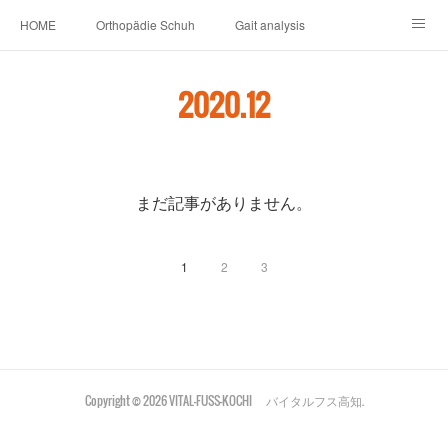
HOME
Orthopädie Schuh
Gait analysis
INSOLE
FOOT CARE
Footwear ＆ Shoe accessories
2020
.
12
Prosthesis & Orthosis
施設内
個人情報保護
新卒者・中途者採用情報
介護シューズ ”らくつ”
申込みフォーム
まだ記事がありません。
1
2
3
Copyright ©
2026
VITAL-FUSS-KOCHI バイタルフス高知
.