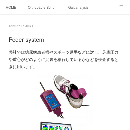
HOME
Orthopädie Schuh
Gait analysis
INSOLE
FOOT CARE
Footwear ＆ Shoe accessories
2020.07.15 09:49
Prosthesis & Orthosis
施設内
個人情報保護
Peder system
新卒者・中途者採用情報
介護シューズ ”らくつ”
申込みフォーム
弊社では糖尿病患者様やスポーツ選手などに対し、足底圧力
や重心がどのように足裏を移行しているかなどを検査すると
きに用います。