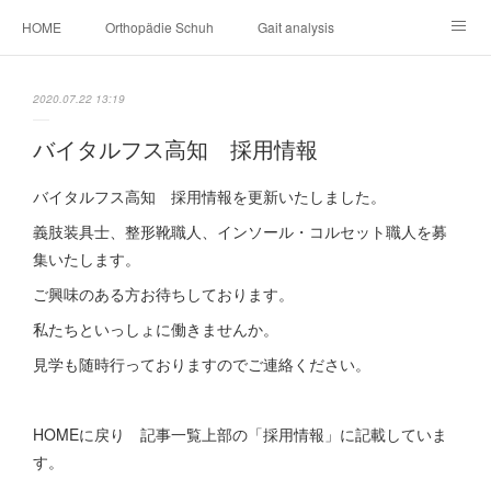
HOME
Orthopädie Schuh
Gait analysis
INSOLE
FOOT CARE
Footwear ＆ Shoe accessories
2020.07.22 13:19
Prosthesis & Orthosis
施設内
個人情報保護
バイタルフス高知 採用情報
新卒者・中途者採用情報
介護シューズ ”らくつ”
申込みフォーム
バイタルフス高知 採用情報を更新いたしました。
義肢装具士、整形靴職人、インソール・コルセット職人を募
集いたします。
ご興味のある方お待ちしております。
私たちといっしょに働きませんか。
見学も随時行っておりますのでご連絡ください。
HOMEに戻り 記事一覧上部の「採用情報」に記載していま
す。