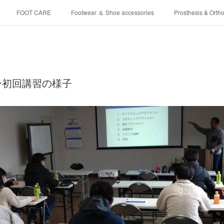
FOOT CARE
Footwear ＆ Shoe accessories
Prosthesis & Ortho
介護シューズ ”らくつ”
申込みフォーム
ー初回講習の様子