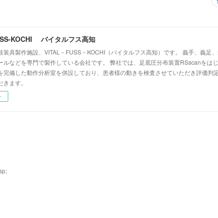
FUSS-KOCHI バイタルフス高知
装具製作施設、VITAL－FUSS－KOCHI（バイタルフス高知）です。 義手、義
ールなどを専門で製作している会社です。 弊社では、足底圧分布装置RSscanをは
を完備した動作分析室を併設しており、患者様の動きを検査させていただき評価判
だきます。
ー
p;