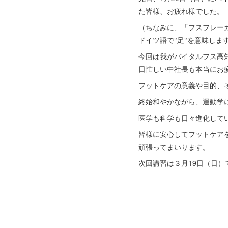
た皆様、お疲れ様でした。
（ちなみに、「フスフレーガ
ドイツ語で‘‘足‘‘を意味しま
今回は我がバイタルフス高
日忙しい中社長も本当にお
フットケアの意義や目的、そ
終始和やかながら、運動学
医学も科学も日々進化して
皆様に安心してフットケア
頑張ってまいります。
次回講習は３月19日（日