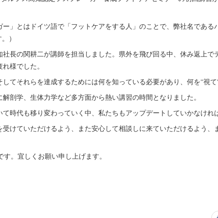
ー」とはドイツ語で「フットケアをする人」のことで、弊社名であるバイタ
す。）
知社長の関耕二が講師を担当しました。県外を飛び回る中、休み返上で
疲れ様でした。
してそれらを達成するためには何を知っている必要があり、何を‘‘視て‘‘ど
に解剖学、生体力学など多方面から熱い講習の時間となりました。
いて時代も移り変わっていく中、私たちもアップデートしていかなけれ
を受けていただけるよう、また安心して相談しに来ていただけるよう、
）です。宜しくお願い申し上げます。