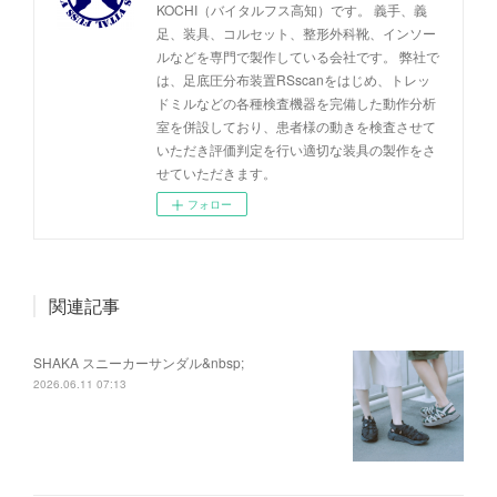
KOCHI（バイタルフス高知）です。 義手、義
足、装具、コルセット、整形外科靴、インソー
ルなどを専門で製作している会社です。 弊社で
は、足底圧分布装置RSscanをはじめ、トレッ
ドミルなどの各種検査機器を完備した動作分析
室を併設しており、患者様の動きを検査させて
いただき評価判定を行い適切な装具の製作をさ
せていただきます。
フォロー
関連記事
SHAKA スニーカーサンダル&nbsp;
2026.06.11 07:13