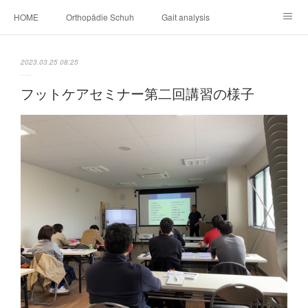
HOME
Orthopädie Schuh
Gait analysis
INSOLE
FOOT CARE
Footwear ＆ Shoe accessories
2023.03.25 08:25
Prosthesis & Orthosis
施設内
個人情報保護
フットケアセミナー第二回講習の様子
新卒者・中途者採用情報
介護シューズ ”らくつ”
申込みフォーム