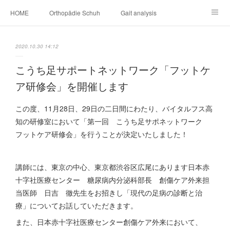
HOME
Orthopädie Schuh
Gait analysis
INSOLE
FOOT CARE
Footwear ＆ Shoe accessories
2020.10.30 14:12
Prosthesis & Orthosis
施設内
個人情報保護
こうち足サポートネットワーク「フットケ
ア研修会」を開催します
新卒者・中途者採用情報
介護シューズ ”らくつ”
申込みフォーム
この度、11月28日、29日の二日間にわたり、バイタルフス高
知の研修室において「第一回 こうち足サポネットワーク
フットケア研修会」を行うことが決定いたしました！
講師には、東京の中心、東京都渋谷区広尾にあります日本赤
十字社医療センター 糖尿病内分泌科部長 創傷ケア外来担
当医師 日吉 徹先生をお招きし「現代の足病の診断と治
療」についてお話していただきます。
また、日本赤十字社医療センター創傷ケア外来において、