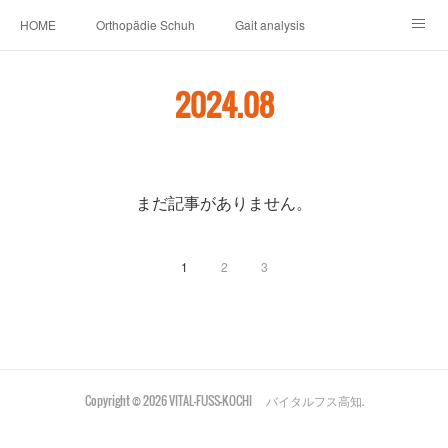
HOME
Orthopädie Schuh
Gait analysis
INSOLE
FOOT CARE
Footwear ＆ Shoe accessories
2024
.
08
Prosthesis & Orthosis
施設内
個人情報保護
新卒者・中途者採用情報
介護シューズ ”らくつ”
申込みフォーム
まだ記事がありません。
1
2
3
Copyright ©
2026
VITAL-FUSS-KOCHI バイタルフス高知
.