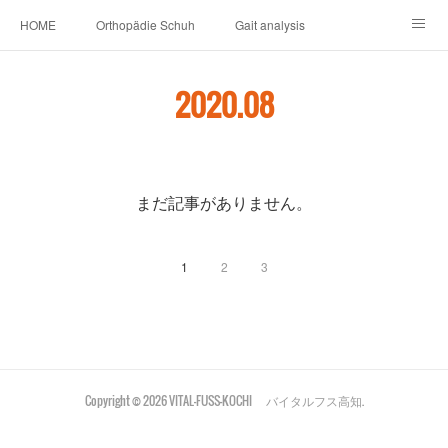
HOME
Orthopädie Schuh
Gait analysis
INSOLE
FOOT CARE
Footwear ＆ Shoe accessories
2020
.
08
Prosthesis & Orthosis
施設内
個人情報保護
新卒者・中途者採用情報
介護シューズ ”らくつ”
申込みフォーム
まだ記事がありません。
1
2
3
Copyright ©
2026
VITAL-FUSS-KOCHI バイタルフス高知
.