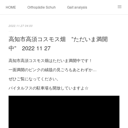
HOME
Orthopädie Schuh
Gait analysis
INSOLE
FOOT CARE
Footwear ＆ Shoe accessories
2022.11.27 04:00
Prosthesis & Orthosis
施設内
個人情報保護
高知市高須コスモス畑 ”ただいま満開
中” 2022 11 27
新卒者・中途者採用情報
介護シューズ ”らくつ”
申込みフォーム
高知市高須コスモス畑はただいま満開中です！
一面満開のピンクの絨毯の見ごろもあとわずか…
ぜひご覧になってください。
バイタルフスの駐車場も開放していますよ☆