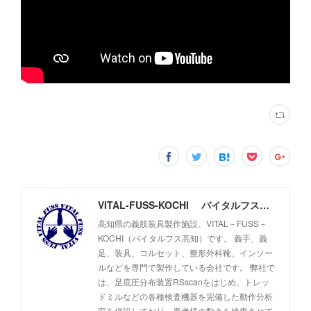
VITAL-FUSS-KOCHI バイタルフス高知
高知県の義肢装具製作施設、VITAL－FUSS－
KOCHI（バイタルフス高知）です。 義手、義
足、装具、コルセット、整形外科靴、インソー
ルなどを専門で製作している会社です。 弊社で
は、足底圧分布装置RSscanをはじめ、トレッ
ドミルなどの各種検査機器を完備した動作分析
室を併設しており、患者様の動きを検査させて