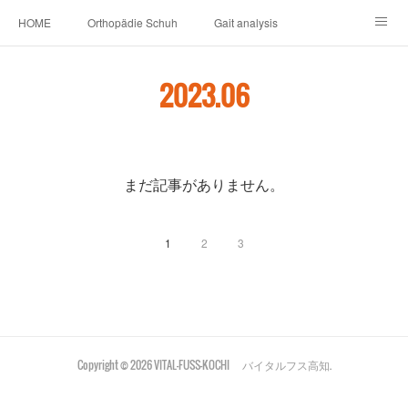
HOME
Orthopädie Schuh
Gait analysis
INSOLE
FOOT CARE
Footwear ＆ Shoe accessories
2023
.
06
Prosthesis & Orthosis
施設内
個人情報保護
新卒者・中途者採用情報
介護シューズ ”らくつ”
申込みフォーム
まだ記事がありません。
1
2
3
Copyright ©
2026
VITAL-FUSS-KOCHI バイタルフス高知
.