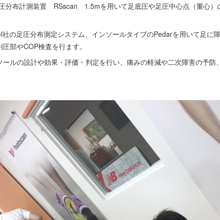
底圧分布計測装置 RSscan 1.5mを用いて足底圧や足圧中心点（重
ovel社の足圧分布測定システム、インソールタイプのPedarを用いて足
圧部やCOP検査を行ます。
ソールの設計や効果・評価・判定を行い、痛みの軽減や二次障害の予防