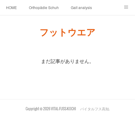
HOME
Orthopädie Schuh
Gait analysis
INSOLE
FOOT CARE
Footwear ＆ Shoe accessories
フットウエア
Prosthesis & Orthosis
施設内
個人情報保護
新卒者・中途者採用情報
介護シューズ ”らくつ”
申込みフォーム
まだ記事がありません。
Copyright ©
2026
VITAL-FUSS-KOCHI バイタルフス高知
.