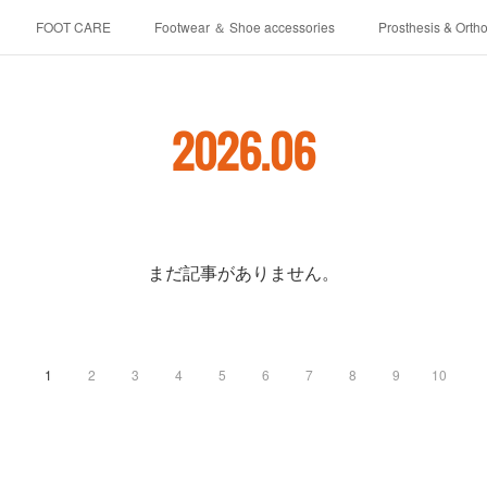
FOOT CARE
Footwear ＆ Shoe accessories
Prosthesis & Ortho
介護シューズ ”らくつ”
申込みフォーム
2026
.
06
まだ記事がありません。
1
2
3
4
5
6
7
8
9
10