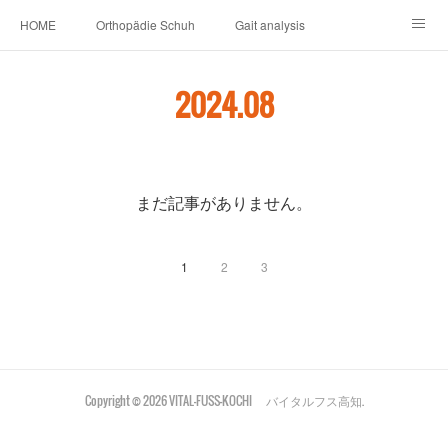
HOME
Orthopädie Schuh
Gait analysis
INSOLE
FOOT CARE
Footwear ＆ Shoe accessories
2024
.
08
Prosthesis & Orthosis
施設内
個人情報保護
新卒者・中途者採用情報
介護シューズ ”らくつ”
申込みフォーム
まだ記事がありません。
1
2
3
Copyright ©
2026
VITAL-FUSS-KOCHI バイタルフス高知
.