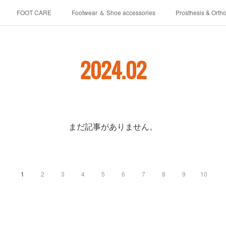
FOOT CARE
Footwear ＆ Shoe accessories
Prosthesis & Ortho
介護シューズ ”らくつ”
申込みフォーム
2024
.
02
まだ記事がありません。
1
2
3
4
5
6
7
8
9
10