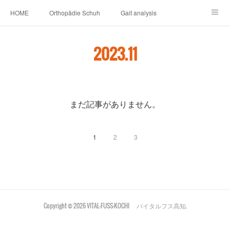
HOME
Orthopädie Schuh
Gait analysis
INSOLE
FOOT CARE
Footwear ＆ Shoe accessories
2023
.
11
Prosthesis & Orthosis
施設内
個人情報保護
新卒者・中途者採用情報
介護シューズ ”らくつ”
申込みフォーム
まだ記事がありません。
1
2
3
Copyright ©
2026
VITAL-FUSS-KOCHI バイタルフス高知
.