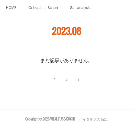
HOME
Orthopädie Schuh
Gait analysis
INSOLE
FOOT CARE
Footwear ＆ Shoe accessories
2023
.
08
Prosthesis & Orthosis
施設内
個人情報保護
新卒者・中途者採用情報
介護シューズ ”らくつ”
申込みフォーム
まだ記事がありません。
1
2
3
Copyright ©
2026
VITAL-FUSS-KOCHI バイタルフス高知
.