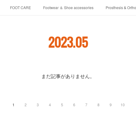
FOOT CARE
Footwear ＆ Shoe accessories
Prosthesis & Ortho
介護シューズ ”らくつ”
申込みフォーム
2023
.
05
まだ記事がありません。
1
2
3
4
5
6
7
8
9
10