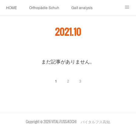
HOME
Orthopädie Schuh
Gait analysis
INSOLE
FOOT CARE
Footwear ＆ Shoe accessories
2021
.
10
Prosthesis & Orthosis
施設内
個人情報保護
新卒者・中途者採用情報
介護シューズ ”らくつ”
申込みフォーム
まだ記事がありません。
1
2
3
Copyright ©
2026
VITAL-FUSS-KOCHI バイタルフス高知
.