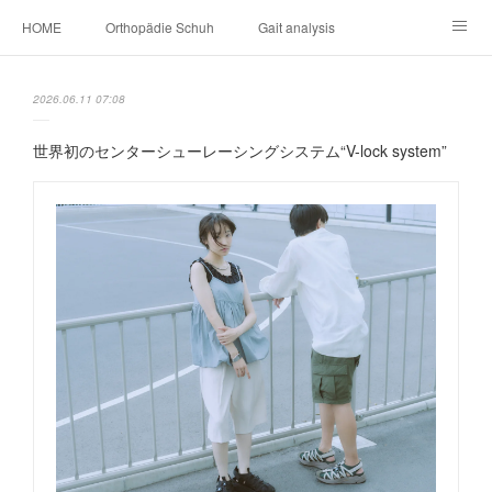
HOME
Orthopädie Schuh
Gait analysis
INSOLE
FOOT CARE
Footwear ＆ Shoe accessories
2026.06.11 07:08
Prosthesis & Orthosis
施設内
個人情報保護
世界初のセンターシューレーシングシステム“V-lock system”
新卒者・中途者採用情報
介護シューズ ”らくつ”
申込みフォーム