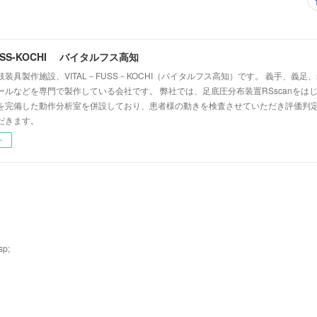
FUSS-KOCHI バイタルフス高知
装具製作施設、VITAL－FUSS－KOCHI（バイタルフス高知）です。 義手、義
ールなどを専門で製作している会社です。 弊社では、足底圧分布装置RSscanをは
を完備した動作分析室を併設しており、患者様の動きを検査させていただき評価判
だきます。
ー
p;