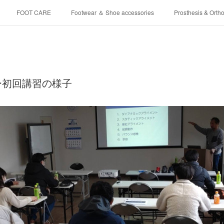
FOOT CARE
Footwear ＆ Shoe accessories
Prosthesis & Ortho
介護シューズ ”らくつ”
申込みフォーム
ー初回講習の様子