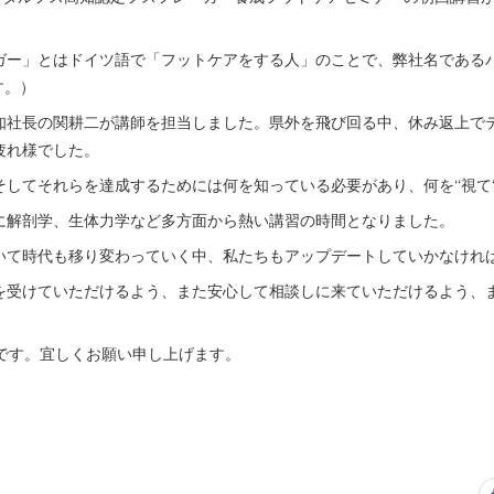
ー」とはドイツ語で「フットケアをする人」のことで、弊社名であるバイタ
す。）
知社長の関耕二が講師を担当しました。県外を飛び回る中、休み返上で
疲れ様でした。
してそれらを達成するためには何を知っている必要があり、何を‘‘視て‘‘ど
に解剖学、生体力学など多方面から熱い講習の時間となりました。
いて時代も移り変わっていく中、私たちもアップデートしていかなけれ
を受けていただけるよう、また安心して相談しに来ていただけるよう、
）です。宜しくお願い申し上げます。