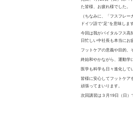
た皆様、お疲れ様でした。
（ちなみに、「フスフレーガ
ドイツ語で‘‘足‘‘を意味しま
今回は我がバイタルフス高
日忙しい中社長も本当にお
フットケアの意義や目的、そ
終始和やかながら、運動学
医学も科学も日々進化して
皆様に安心してフットケア
頑張ってまいります。
次回講習は３月19日（日