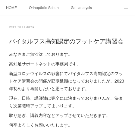
HOME
Orthopädie Schuh
Gait analysis
INSOLE
FOOT CARE
Footwear ＆ Shoe accessories
2022.10.19 08:34
Prosthesis & Orthosis
施設内
個人情報保護
バイタルフス高知認定のフットケア講習会
新卒者・中途者採用情報
介護シューズ ”らくつ”
申込みフォーム
みなさまご無沙汰しております。
高知足サポートネットの事務局です。
新型コロナウイルスの影響にてバイタルフス高知認定のフッ
トケア講習会の開催が延期延期になっておりましたが、2023
年初めより再開したいと思っております。
現在、日時、講師陣は完全には決まっておりませんが、決ま
り次第随時アップしてまいります。
取り急ぎ、講義内容などアップさせていただきます。
何卒よろしくお願いいたします。
.