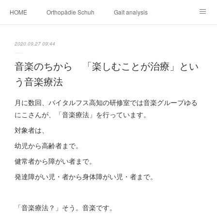
HOME
Orthopädie Schuh
Gait analysis
INSOLE
FOOT CARE
Footwear ＆ Shoe accessories
2020.09.27 09:44
Prosthesis & Orthosis
施設内
個人情報保護
音楽のちから 「楽しむことが治療」とい
う音楽療法
新卒者・中途者採用情報
介護シューズ ”らくつ”
申込みフォーム
月に数回、バイタルフス高知の研修室では音楽グループゆる
にこさんが、「音楽療法」を行っています。
対象者は、
幼児から高齢者まで。
健常者から障がい者まで。
発達障がい児・者から身体障がい児・者まで。
「音楽療法？」そう。音楽です。